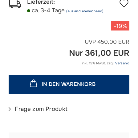
Au
Lieferzeit:
ca. 3-4 Tage
(Ausland abweichend)
d
Me
-19%
UVP 450,00 EUR
Nur 361,00 EUR
inkl. 19% MwSt. zzgl.
Versand
IN DEN WARENKORB
Frage zum Produkt