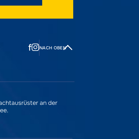
f
NACH OBEN
Yachtausrüster
an der
ee.