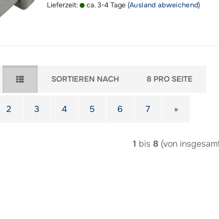
Lieferzeit:
ca. 3-4 Tage
(Ausland abweichend)
Sortieren nach
pro Seite
SORTIEREN NACH
8 PRO SEITE
2
3
4
5
6
7
»
1
bis
8
(von insgesam