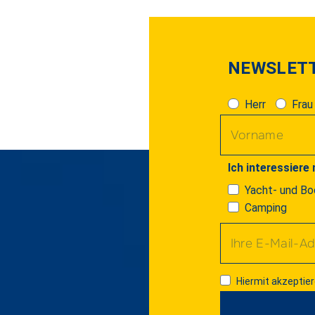
NEWSLET
Herr
Frau
Ich interessiere 
Yacht- und Bo
Camping
Hiermit akzeptier