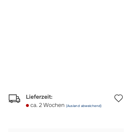
Au
Lieferzeit:
ca. 2 Wochen
(Ausland abweichend)
d
Me